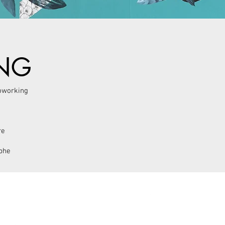
NG
coworking
re
phe