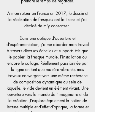
prendre le temps de regarder.
A mon retour en France en 2017, le dessin et
la réalisation de fresques ont fait sens et j'ai
décidé de m'y consacrer.
Dans une optique d’ouverture et
d’expérimentation, j'aime aborder mon travail
à travers diverses échelles et supports tels que
le papier, la fresque murale, l’installation ou
encore le collage. Réellement passionnée par
la ligne en tant que matière vibrante, mes
travaux convergent vers une même recherche
de composition dynamique au sein de
laquelle, le vide devient un élément vivant. Une
ouverture vers le monde de l’imaginaire et de
la création. J'explore également la notion de
lecture multiple et d’effet d’optique, la forme et
la contre-forme, comme un moyen de
questionner la façon dont nous observons ce
qui nous entoure. Dans cette démarche,
l’imprégnation du sujet, de l’environnement