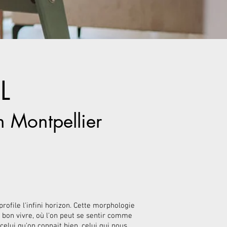
L
n Montpellier
rofile l'infini horizon. Cette morphologie
t bon vivre, où l'on peut se sentir comme
elui qu'on connait bien, celui qui nous