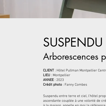
SUSPENDU E
Arbore
scences p
CLIENT
: Hôtel Pullman Montpellier Cent
LIEU
: Montpellier
ANNEE
: 2023
Crédit photo
: Fanny Combes
Suspendu entre terre et ciel, l'hôtel pro
ascendante couplée à une volonté de crée
à la maison, appelle en moi la référence