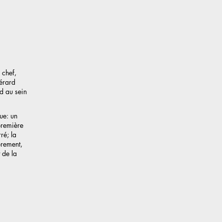
 chef,
Gérard
d au sein
que: un
première
ré; la
brement,
 de la